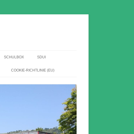
SCHULBOX
SDUI
EN
COOKIE-RICHTLINIE (EU)
HABE
HE
HNIS