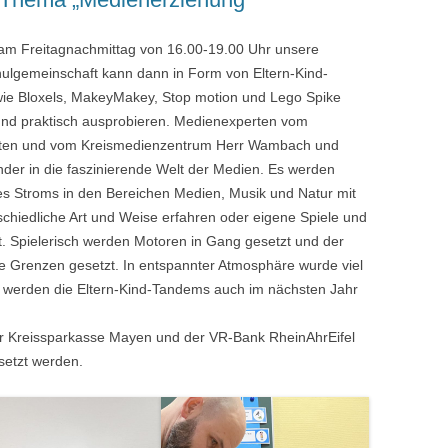
r am Freitagnachmittag von 16.00-19.00 Uhr unsere
hulgemeinschaft kann dann in Form von Eltern-Kind-
ie Bloxels, MakeyMakey, Stop motion und Lego Spike
und praktisch ausprobieren. Medienexperten vom
tten und vom Kreismedienzentrum Herr Wambach und
nder in die faszinierende Welt der Medien. Es werden
s Stroms in den Bereichen Medien, Musik und Natur mit
chiedliche Art und Weise erfahren oder eigene Spiele und
. Spielerisch werden Motoren in Gang gesetzt und der
ne Grenzen gesetzt. In entspannter Atmosphäre wurde viel
r werden die Eltern-Kind-Tandems auch im nächsten Jahr
r Kreissparkasse Mayen und der VR-Bank RheinAhrEifel
setzt werden.