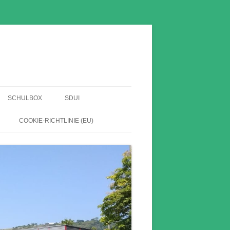
SCHULBOX
SDUI
EN
COOKIE-RICHTLINIE (EU)
HABE
HE
HNIS