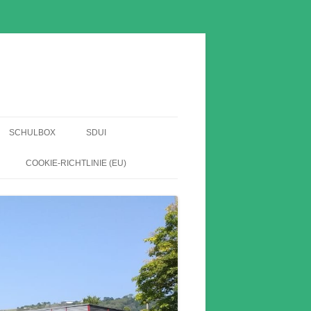
SCHULBOX
SDUI
EN
COOKIE-RICHTLINIE (EU)
HABE
HE
HNIS