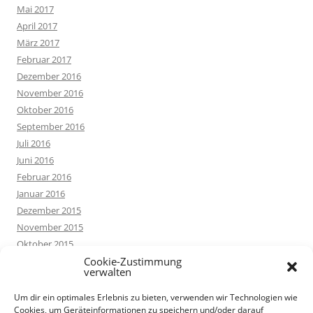
Mai 2017
April 2017
März 2017
Februar 2017
Dezember 2016
November 2016
Oktober 2016
September 2016
Juli 2016
Juni 2016
Februar 2016
Januar 2016
Dezember 2015
November 2015
Oktober 2015
September 2015
Cookie-Zustimmung
verwalten
August 2015
Juli 2015
Um dir ein optimales Erlebnis zu bieten, verwenden wir Technologien wie
Cookies, um Geräteinformationen zu speichern und/oder darauf
Juni 2015