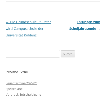
Beitrags-
←
Die Grundschule St. Peter
Ehrungen zum
Navigation
wird Campusschule der
Schuljahresende
→
Universität Koblenz
Suchen
nach:
INFORMATIONEN
Ferientermine 2025/26
Speisepläne
Vordruck Entschuldigung