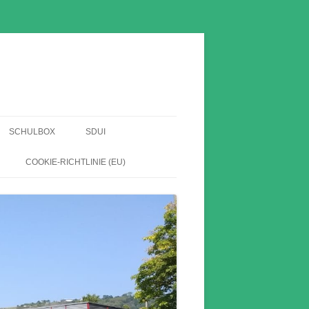
SCHULBOX
SDUI
EN
COOKIE-RICHTLINIE (EU)
HABE
HE
HNIS