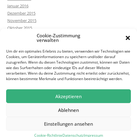
Januar 2016
Dezember 2015
November 2015
Oktober 2015
September 2015
Cookie-Zustimmung
verwalten
August 2015
Juli 2015
Um dir ein optimales Erlebnis zu bieten, verwenden wir Technologien wie
Cookies, um Geräteinformationen zu speichern und/oder darauf
Juni 2015
zuzugreifen. Wenn du diesen Technologien zustimmst, können wir Daten
Mai 2015
wie das Surfverhalten oder eindeutige IDs auf dieser Website
März 2015
verarbeiten. Wenn du deine Zustimmung nicht erteilst oder zurückziehst,
können bestimmte Merkmale und Funktionen beeinträchtigt werden.
Februar 2015
Januar 2015
Oktober 2014
Akzeptieren
Ablehnen
Einstellungen ansehen
Datenschutz
Powered by WordPress
Cookie-Richtlinie
Datenschutz
Impressum