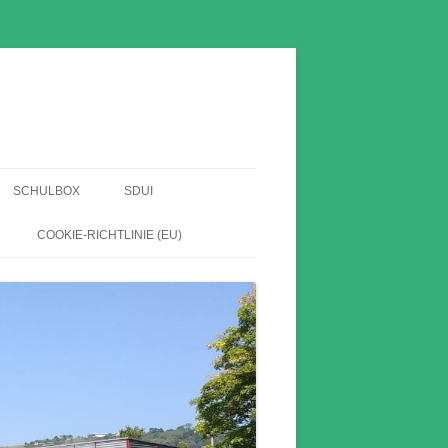
SCHULBOX
SDUI
EN
COOKIE-RICHTLINIE (EU)
HABE
HE
HNIS