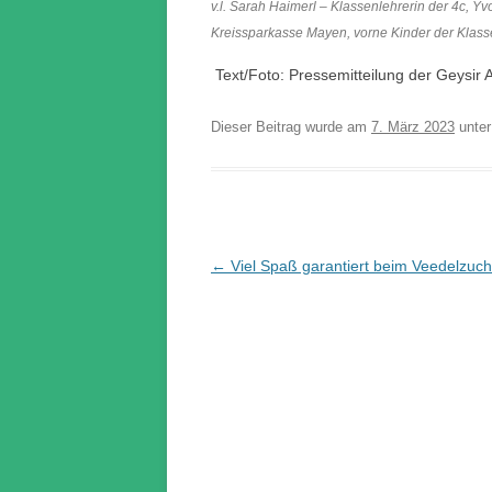
v.l. Sarah Haimerl – Klassenlehrerin der 4c, 
Kreissparkasse Mayen, vorne Kinder der Klass
Text/Foto: Pressemitteilung der Geys
Dieser Beitrag wurde am
7. März 2023
unte
Beitrags-
←
Viel Spaß garantiert beim Veedelzuch
Navigation