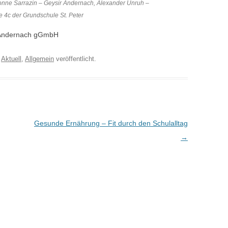
Yvonne Sarrazin – Geysir Andernach, Alexander Unruh –
e 4c der Grundschule St. Peter
ir Andernach gGmbH
r
Aktuell
,
Allgemein
veröffentlicht.
Gesunde Ernährung – Fit durch den Schulalltag
→