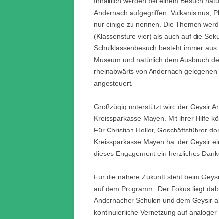
Inhaltlich werden bei einem Besuch nat
Andernach aufgegriffen: Vulkanismus, Pl
nur einige zu nennen. Die Themen werde
(Klassenstufe vier) als auch auf die Seku
Schulklassenbesuch besteht immer aus
Museum und natürlich dem Ausbruch des 
rheinabwärts von Andernach gelegenen 
angesteuert.
Großzügig unterstützt wird der Geysir A
Kreissparkasse Mayen. Mit ihrer Hilfe 
Für Christian Heller, Geschäftsführer de
Kreissparkasse Mayen hat der Geysir ein
dieses Engagement ein herzliches Dan
Für die nähere Zukunft steht beim Geysi
auf dem Programm: Der Fokus liegt dab
Andernacher Schulen und dem Geysir als
kontinuierliche Vernetzung auf analoger