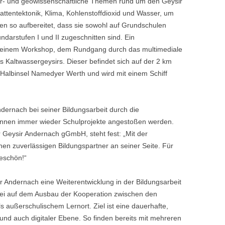
ur- und geowissenschaftliche Themen rund um den Geysir
attentektonik, Klima, Kohlenstoffdioxid und Wasser, um
n so aufbereitet, dass sie sowohl auf Grundschulen
ndarstufen I und II zugeschnitten sind. Ein
 einem Workshop, dem Rundgang durch das multimediale
Kaltwassergeysirs. Dieser befindet sich auf der 2 km
Halbinsel Namedyer Werth und wird mit einem Schiff
ndernach bei seiner Bildungsarbeit durch die
können immer wieder Schulprojekte angestoßen werden.
r Geysir Andernach gGmbH, steht fest: „Mit der
en zuverlässigen Bildungspartner an seiner Seite. Für
keschön!“
r Andernach eine Weiterentwicklung in der Bildungsarbeit
ei auf dem Ausbau der Kooperation zwischen den
 außerschulischem Lernort. Ziel ist eine dauerhafte,
 und auch digitaler Ebene. So finden bereits mit mehreren