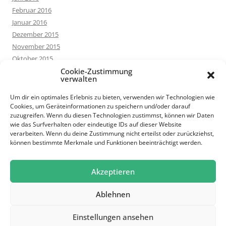
Februar 2016
Januar 2016
Dezember 2015
November 2015
Oktober 2015
September 2015
Cookie-Zustimmung
verwalten
August 2015
Juli 2015
Um dir ein optimales Erlebnis zu bieten, verwenden wir Technologien wie
Cookies, um Geräteinformationen zu speichern und/oder darauf
Juni 2015
zuzugreifen. Wenn du diesen Technologien zustimmst, können wir Daten
Mai 2015
wie das Surfverhalten oder eindeutige IDs auf dieser Website
März 2015
verarbeiten. Wenn du deine Zustimmung nicht erteilst oder zurückziehst,
können bestimmte Merkmale und Funktionen beeinträchtigt werden.
Februar 2015
Januar 2015
Oktober 2014
Akzeptieren
Ablehnen
Einstellungen ansehen