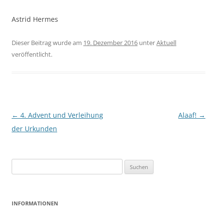
Astrid Hermes
Dieser Beitrag wurde am
19. Dezember 2016
unter
Aktuell
veröffentlicht.
Beitrags-
←
4. Advent und Verleihung
Alaaf!
→
Navigation
der Urkunden
Suchen
nach:
INFORMATIONEN