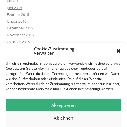
Juli 2016
Juni 2016
Februar 2016
Januar 2016
Dezember 2015
November 2015
Oktober 2015
September 2015
Cookie-Zustimmung
verwalten
August 2015
Juli 2015
Um dir ein optimales Erlebnis zu bieten, verwenden wir Technologien wie
Cookies, um Geräteinformationen zu speichern und/oder darauf
Juni 2015
zuzugreifen. Wenn du diesen Technologien zustimmst, können wir Daten
Mai 2015
wie das Surfverhalten oder eindeutige IDs auf dieser Website
März 2015
verarbeiten. Wenn du deine Zustimmung nicht erteilst oder zurückziehst,
können bestimmte Merkmale und Funktionen beeinträchtigt werden.
Februar 2015
Januar 2015
Oktober 2014
Akzeptieren
Ablehnen