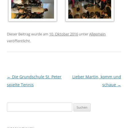
Dieser Beitrag wurde am
10. Oktober 2016
unter
Allgemein
veröffentlicht.
Beitrags-
←
Die Grundschule St. Peter
Lieber Martin, komm und
Navigation
spielte Tennis
schaue
→
Suchen
nach: