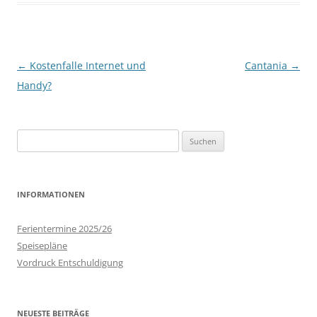
Beitrags-
←
Kostenfalle Internet und
Cantania
→
Navigation
Handy?
Suchen
nach:
INFORMATIONEN
Ferientermine 2025/26
Speisepläne
Vordruck Entschuldigung
NEUESTE BEITRÄGE