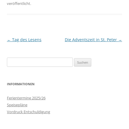
veröffentlicht.
Beitrags-
←
Tag des Lesens
Die Adventszeit in St. Peter
→
Navigation
Suchen
nach:
INFORMATIONEN
Ferientermine 2025/26
Speisepläne
Vordruck Entschuldigung