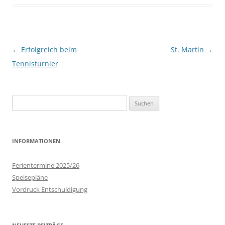
Beitrags-
←
Erfolgreich beim
St. Martin
→
Navigation
Tennisturnier
Suchen
nach:
INFORMATIONEN
Ferientermine 2025/26
Speisepläne
Vordruck Entschuldigung