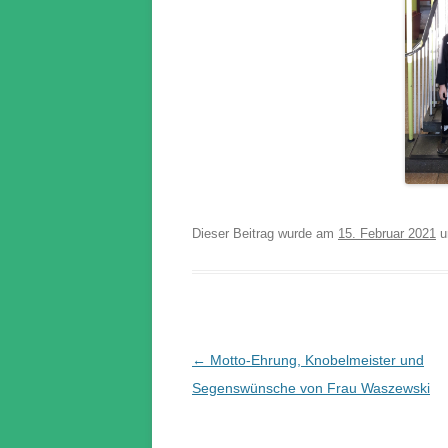
Dieser Beitrag wurde am
15. Februar 2021
u
Beitrags-
←
Motto-Ehrung, Knobelmeister und
Navigation
Segenswünsche von Frau Waszewski