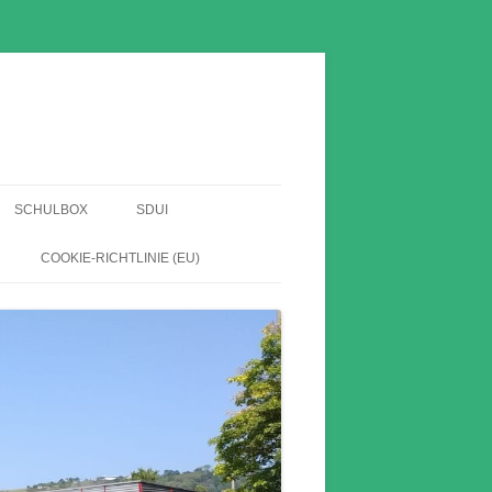
SCHULBOX
SDUI
EN
COOKIE-RICHTLINIE (EU)
HABE
HE
HNIS