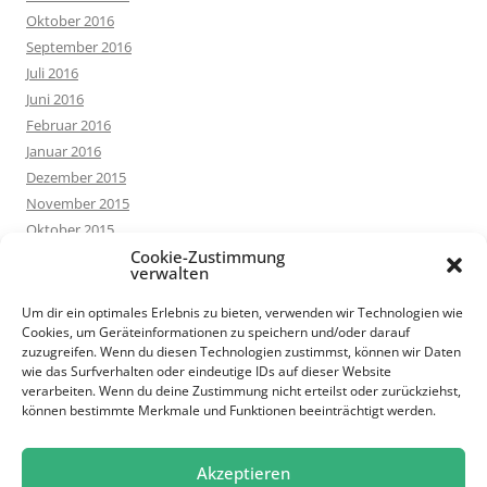
Oktober 2016
September 2016
Juli 2016
Juni 2016
Februar 2016
Januar 2016
Dezember 2015
November 2015
Oktober 2015
September 2015
Cookie-Zustimmung
verwalten
August 2015
Juli 2015
Um dir ein optimales Erlebnis zu bieten, verwenden wir Technologien wie
Cookies, um Geräteinformationen zu speichern und/oder darauf
Juni 2015
zuzugreifen. Wenn du diesen Technologien zustimmst, können wir Daten
Mai 2015
wie das Surfverhalten oder eindeutige IDs auf dieser Website
März 2015
verarbeiten. Wenn du deine Zustimmung nicht erteilst oder zurückziehst,
können bestimmte Merkmale und Funktionen beeinträchtigt werden.
Februar 2015
Januar 2015
Oktober 2014
Akzeptieren