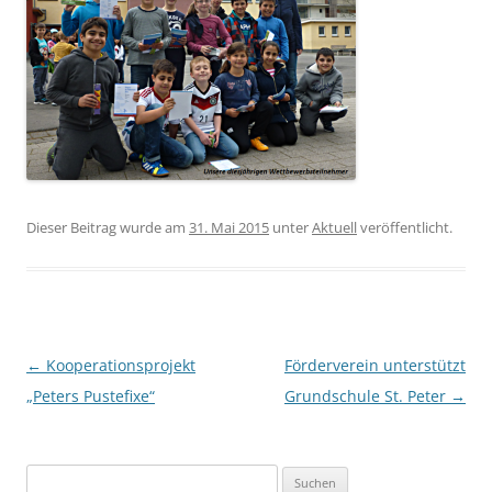
Dieser Beitrag wurde am
31. Mai 2015
unter
Aktuell
veröffentlicht.
Beitrags-
←
Kooperationsprojekt
Förderverein unterstützt
Navigation
„Peters Pustefixe“
Grundschule St. Peter
→
Suchen