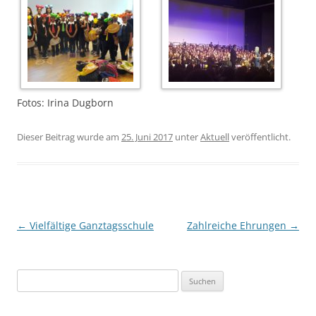
Fotos: Irina Dugborn
Dieser Beitrag wurde am
25. Juni 2017
unter
Aktuell
veröffentlicht.
Beitrags-
←
Vielfältige Ganztagsschule
Zahlreiche Ehrungen
→
Navigation
Suchen
nach: