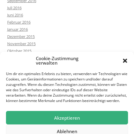
September 2016
Juli 2016
Juni 2016
Februar 2016
Januar 2016
Dezember 2015
November 2015
Oktober 2015
September 2015
Cookie-Zustimmung
verwalten
August 2015
Juli 2015
Um dir ein optimales Erlebnis zu bieten, verwenden wir Technologien wie
Cookies, um Geräteinformationen zu speichern und/oder darauf
Juni 2015
zuzugreifen. Wenn du diesen Technologien zustimmst, können wir Daten
Mai 2015
wie das Surfverhalten oder eindeutige IDs auf dieser Website
März 2015
verarbeiten. Wenn du deine Zustimmung nicht erteilst oder zurückziehst,
können bestimmte Merkmale und Funktionen beeinträchtigt werden.
Februar 2015
Januar 2015
Oktober 2014
Akzeptieren
Ablehnen