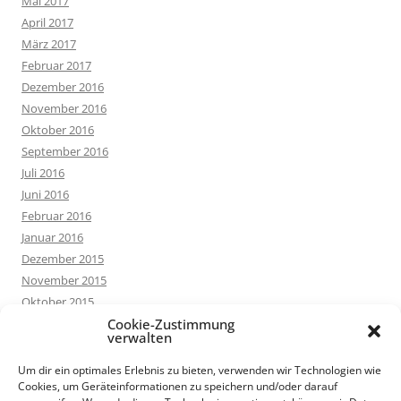
Mai 2017
April 2017
März 2017
Februar 2017
Dezember 2016
November 2016
Oktober 2016
September 2016
Juli 2016
Juni 2016
Februar 2016
Januar 2016
Dezember 2015
November 2015
Oktober 2015
September 2015
Cookie-Zustimmung
verwalten
August 2015
Juli 2015
Um dir ein optimales Erlebnis zu bieten, verwenden wir Technologien wie
Cookies, um Geräteinformationen zu speichern und/oder darauf
Juni 2015